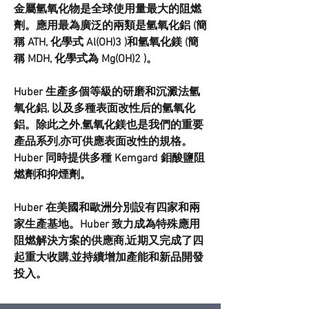
金屬氫氧化物是全球使用量最大的阻燃
劑。應用最為廣泛的兩類是氫氧化鋁 (簡
稱 ATH, 化學式 Al(OH)3 )和氫氧化鎂 (簡
稱 MDH, 化學式為 Mg(OH)2 )。
Huber 生產多個等級的研磨和沉澱法氫
氧化鋁, 以及多種表面改性后的氫氧化
鋁。除此之外,氫氧化鎂也是我們的重要
產品系列,亦可供應表面改性的規格。
Huber 同時提供多種 Kemgard 鉬酸鹽阻
燃劑和抑煙劑。
Huber 在美國和歐洲分別設有四家和兩
家生產基地。Huber 致力成為特殊應用
阻燃解決方案的供應商,近期又完成了四
起重大收購,並持續增加產能和新品開發
投入。