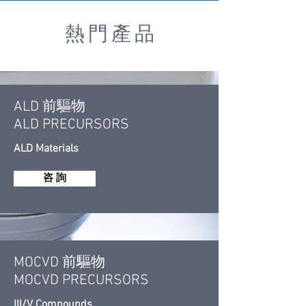
熱 門 產 品
ALD 前驅物
ALD PRECURSORS
ALD Materials
咨 詢
MOCVD 前驅物
MOCVD PRECURSORS
III/V Compounds